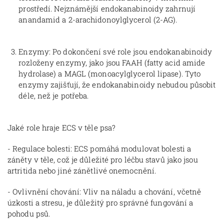
prostředí. Nejznámější endokanabinoidy zahrnují
anandamid a 2-arachidonoylglycerol (2-AG).
Enzymy: Po dokončení své role jsou endokanabinoidy
rozloženy enzymy, jako jsou FAAH (fatty acid amide
hydrolase) a MAGL (monoacylglycerol lipase). Tyto
enzymy zajišťují, že endokanabinoidy nebudou působit
déle, než je potřeba.
Jaké role hraje ECS v těle psa?
- Regulace bolesti: ECS pomáhá modulovat bolesti a
záněty v těle, což je důležité pro léčbu stavů jako jsou
artritida nebo jiné zánětlivé onemocnění.
- Ovlivnění chování: Vliv na náladu a chování, včetně
úzkosti a stresu, je důležitý pro správné fungování a
pohodu psů.