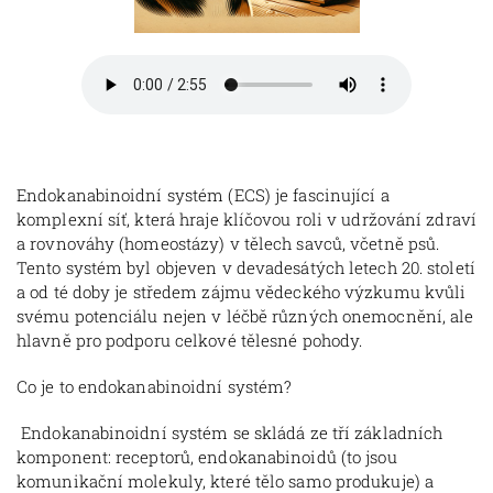
Endokanabinoidní systém (ECS) je fascinující a
komplexní síť, která hraje klíčovou roli v udržování zdraví
a rovnováhy (homeostázy) v tělech savců, včetně psů.
Tento systém byl objeven v devadesátých letech 20. století
a od té doby je středem zájmu vědeckého výzkumu kvůli
svému potenciálu nejen v léčbě různých onemocnění, ale
hlavně pro podporu celkové tělesné pohody.
Co je to endokanabinoidní systém?
Endokanabinoidní systém se skládá ze tří základních
komponent: receptorů, endokanabinoidů (to jsou
komunikační molekuly, které tělo samo produkuje) a