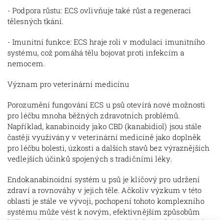
- Podpora růstu: ECS ovlivňuje také růst a regeneraci
tělesných tkání.
- Imunitní funkce: ECS hraje roli v modulaci imunitního
systému, což pomáhá tělu bojovat proti infekcím a
nemocem.
Význam pro veterinární medicínu
Porozumění fungování ECS u psů otevírá nové možnosti
pro léčbu mnoha běžných zdravotních problémů.
Například, kanabinoidy jako CBD (kanabidiol) jsou stále
častěji využívány v veterinární medicíně jako doplněk
pro léčbu bolesti, úzkosti a dalších stavů bez výraznějších
vedlejších účinků spojených s tradičními léky.
Endokanabinoidní systém u psů je klíčový pro udržení
zdraví a rovnováhy v jejich těle. Ačkoliv výzkum v této
oblasti je stále ve vývoji, pochopení tohoto komplexního
systému může vést k novým, efektivnějším způsobům