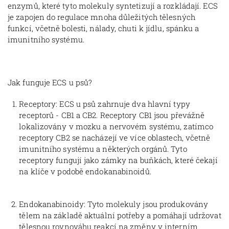
enzymů, které tyto molekuly syntetizují a rozkládají. ECS
je zapojen do regulace mnoha důležitých tělesných
funkcí, včetně bolesti, nálady, chuti k jídlu, spánku a
imunitního systému.
Jak funguje ECS u psů?
Receptory: ECS u psů zahrnuje dva hlavní typy
receptorů - CB1 a CB2. Receptory CB1 jsou převážně
lokalizovány v mozku a nervovém systému, zatímco
receptory CB2 se nacházejí ve více oblastech, včetně
imunitního systému a některých orgánů. Tyto
receptory fungují jako zámky na buňkách, které čekají
na klíče v podobě endokanabinoidů.
Endokanabinoidy: Tyto molekuly jsou produkovány
tělem na základě aktuální potřeby a pomáhají udržovat
tělesnou rovnováhu reakcí na změny v interním