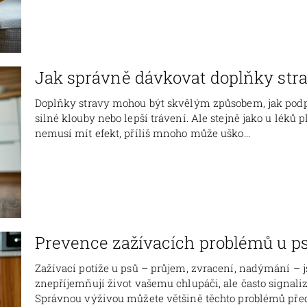
Jak správně dávkovat doplňky stra
Doplňky stravy mohou být skvělým způsobem, jak podpoři
silné klouby nebo lepší trávení. Ale stejně jako u léků p
nemusí mít efekt, příliš mnoho může uško...
Prevence zažívacích problémů u ps
Zažívací potíže u psů – průjem, zvracení, nadýmání – 
znepříjemňují život vašemu chlupáči, ale často signaliz
Správnou výživou můžete většině těchto problémů předej