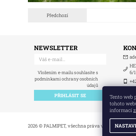
Předchozí
NEWSLETTER
KO
ad
HE
6/1
Vložením e-mailu souhlasíte s
podmínkami ochrany osobních
+4
údajů
Tento web 
tohoto webu
informací
z
NASTAV
2026 © PALMIPET, všechna práva vyhrazena