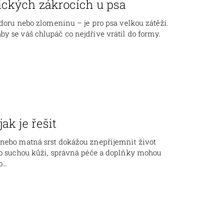
ických zákrocích u psa
ádoru nebo zlomeninu – je pro psa velkou zátěží.
y se váš chlupáč co nejdříve vrátil do formy.
ak je řešit
 nebo matná srst dokážou znepříjemnit život
ebo suchou kůži, správná péče a doplňky mohou
..