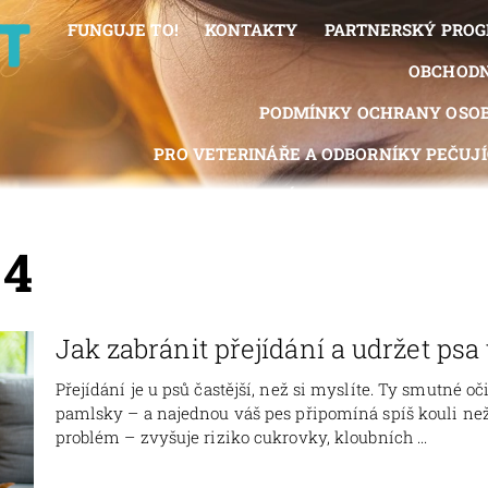
FUNGUJE TO!
KONTAKTY
PARTNERSKÝ PRO
OBCHODN
PODMÍNKY OCHRANY OSOB
PRO VETERINÁŘE A ODBORNÍKY PEČUJÍC
REGISTRACE PROVIZNÍHO PARTNERA
PROV
MOJE 
 4
Jak zabránit přejídání a udržet psa 
Přejídání je u psů častější, než si myslíte. Ty smutné o
pamlsky – a najednou váš pes připomíná spíš kouli než 
problém – zvyšuje riziko cukrovky, kloubních ...