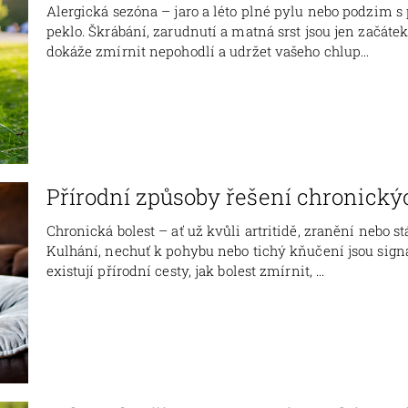
Alergická sezóna – jaro a léto plné pylu nebo podzim s 
peklo. Škrábání, zarudnutí a matná srst jsou jen začáte
dokáže zmírnit nepohodlí a udržet vašeho chlup...
Přírodní způsoby řešení chronickýc
Chronická bolest – ať už kvůli artritidě, zranění nebo s
Kulhání, nechuť k pohybu nebo tichý kňučení jsou signá
existují přírodní cesty, jak bolest zmírnit, ...