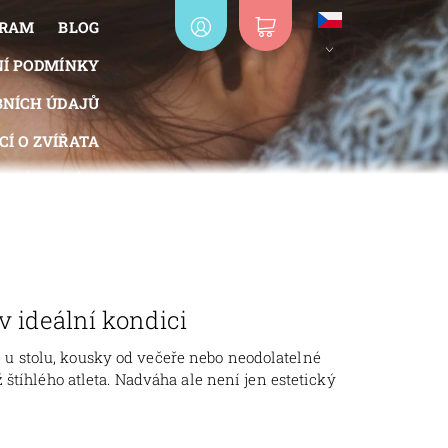
GRAM
BLOG
Í PODMÍNKY
NÍCH ÚDAJŮ
Í O ZVÍŘATA
IZNÍ SYSTÉM
OBJEDNÁVKA
v ideální kondici
či u stolu, kousky od večeře nebo neodolatelné
štíhlého atleta. Nadváha ale není jen estetický