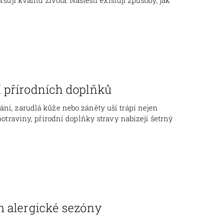
í přírodních doplňků
ání, zarudlá kůže nebo záněty uší trápí nejen
 potraviny, přírodní doplňky stravy nabízejí šetrný
m alergické sezóny