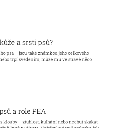
kůže a srsti psů?
šeho psa – jsou také známkou jeho celkového
 nebo trpí svěděním, může mu ve stravě něco
.
psů a role PEA
s klouby – ztuhlost, kulhání nebo nechuť skákat.
šují kvalitu života. Naštěstí existují způsoby, jak