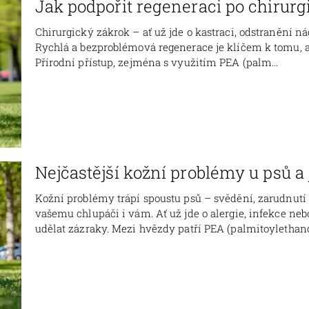
Jak podpořit regeneraci po chirurg
Chirurgický zákrok – ať už jde o kastraci, odstranění n
Rychlá a bezproblémová regenerace je klíčem k tomu, ab
Přírodní přístup, zejména s využitím PEA (palm...
Nejčastější kožní problémy u psů a j
Kožní problémy trápí spoustu psů – svědění, zarudnutí
vašemu chlupáči i vám. Ať už jde o alergie, infekce n
udělat zázraky. Mezi hvězdy patří PEA (palmitoylethano.