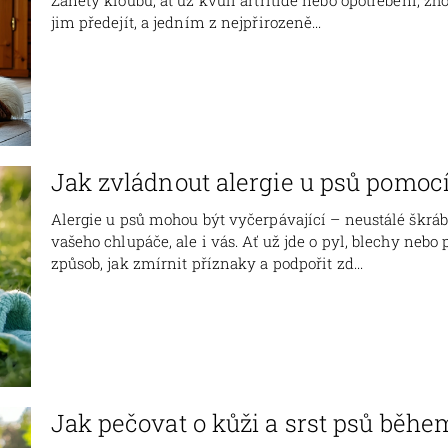
jim předejít, a jedním z nejpřirozeně...
Jak zvládnout alergie u psů pomoc
Alergie u psů mohou být vyčerpávající – neustálé škráb
vašeho chlupáče, ale i vás. Ať už jde o pyl, blechy nebo
způsob, jak zmírnit příznaky a podpořit zd...
Jak pečovat o kůži a srst psů běhe