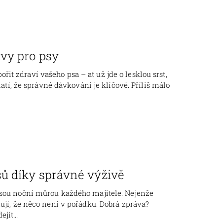
vy pro psy
t zdraví vašeho psa – ať už jde o lesklou srst,
latí, že správné dávkování je klíčové. Příliš málo
ů díky správné výživě
jsou noční můrou každého majitele. Nejenže
ují, že něco není v pořádku. Dobrá zpráva?
ít...