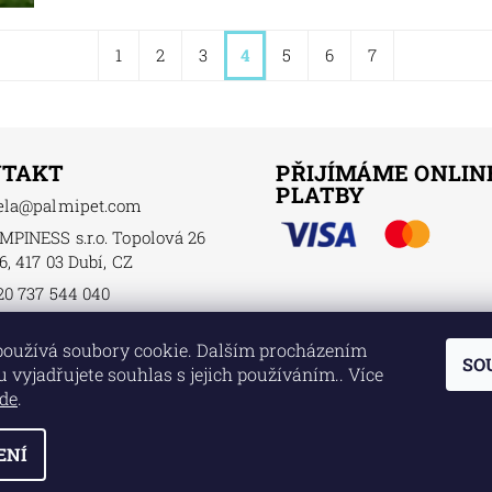
1
2
3
4
5
6
7
NTAKT
PŘIJÍMÁME ONLIN
PLATBY
ela
@
palmipet.com
MPINESS s.r.o. Topolová 26
6, 417 03 Dubí, CZ
20 737 544 040
používá soubory cookie. Dalším procházením
SO
 vyjadřujete souhlas s jejich používáním.. Více
de
.
ENÍ