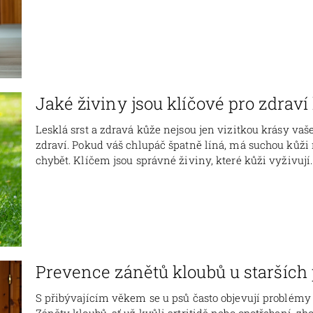
Jaké živiny jsou klíčové pro zdraví 
Lesklá srst a zdravá kůže nejsou jen vizitkou krásy va
zdraví. Pokud váš chlupáč špatně líná, má suchou kůži
chybět. Klíčem jsou správné živiny, které kůži vyživují..
Prevence zánětů kloubů u starších 
S přibývajícím věkem se u psů často objevují problémy 
Záněty kloubů, ať už kvůli artritidě nebo opotřebení, zhor