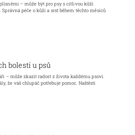
plísněmi – může být pro psy s citlivou kůží
k. Správná péče o kůži a srst během těchto měsíců
h bolestí u psů
táří – může zkazit radost z života každému psovi.
ly, že váš chlupáč potřebuje pomoc. Naštěstí