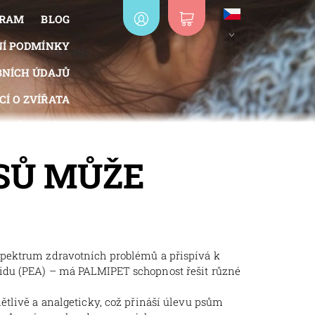
GRAM
BLOG
Í PODMÍNKY
NÍCH ÚDAJŮ
Í O ZVÍŘATA
IZNÍ SYSTÉM
OBJEDNÁVKA
SŮ MŮŽE
 spektrum zdravotních problémů a přispívá k
midu (PEA) – má PALMIPET schopnost řešit různé
ětlivě a analgeticky, což přináší úlevu psům