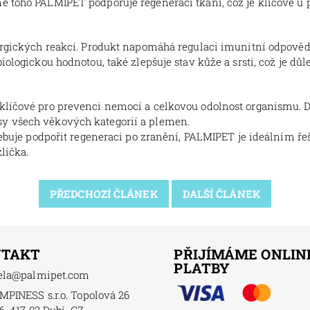
ě toho PALMIPET podporuje regeneraci tkání, což je klíčové u 
lergických reakcí. Produkt napomáhá regulaci imunitní odpově
iologickou hodnotou, také zlepšuje stav kůže a srsti, což je dů
 klíčové pro prevenci nemocí a celkovou odolnost organismu. 
sy všech věkových kategorií a plemen.
třebuje podpořit regeneraci po zranění, PALMIPET je ideálním ř
líčka.
PŘEDCHOZÍ ČLÁNEK
DALŠÍ ČLÁNEK
NTAKT
PŘIJÍMÁME ONLIN
PLATBY
ela
@
palmipet.com
MPINESS s.r.o. Topolová 26