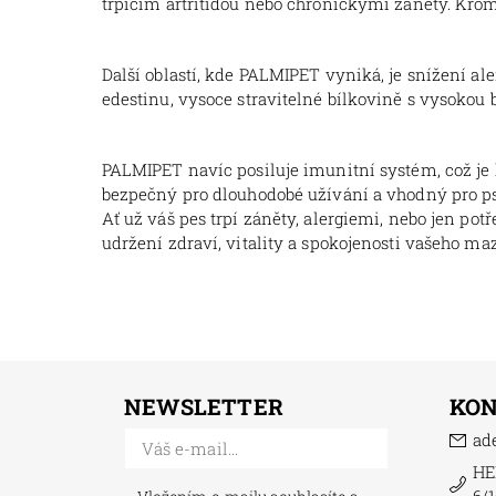
trpícím artritidou nebo chronickými záněty. Krom
Další oblastí, kde PALMIPET vyniká, je snížení a
edestinu, vysoce stravitelné bílkovině s vysokou b
PALMIPET navíc posiluje imunitní systém, což je
bezpečný pro dlouhodobé užívání a vhodný pro p
Ať už váš pes trpí záněty, alergiemi, nebo jen po
udržení zdraví, vitality a spokojenosti vašeho maz
NEWSLETTER
KO
ad
HE