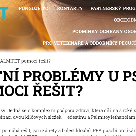
FUNGUJE TO!
KONTAKTY
PARTNERSKÝ PRO
OBCHODN
PODMÍNKY OCHRANY OSOB
PRO VETERINÁŘE A ODBORNÍKY PEČUJÍC
REGISTRACE PROVIZNÍHO PARTNERA
PROV
PALMIPET pomoci řešit?
MOJE 
TNÍ PROBLÉMY U P
OCI ŘEŠIT?
y. Jedná se o komplexní podporu zdraví, která cílí na široké
mbinaci dvou klíčových složek – edestinu a Palmitoylethanola
pomáhá řešit, jsou záněty a bolest kloubů. PEA působí protizán