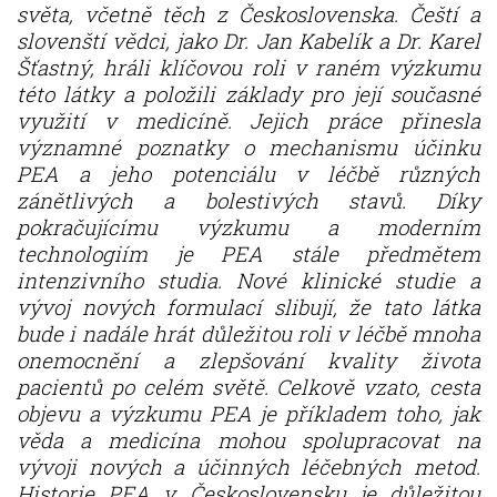
světa, včetně těch z Československa. Čeští a
slovenští vědci, jako Dr. Jan Kabelík a Dr. Karel
Šťastný, hráli klíčovou roli v raném výzkumu
této látky a položili základy pro její současné
využití v medicíně. Jejich práce přinesla
významné poznatky o mechanismu účinku
PEA a jeho potenciálu v léčbě různých
zánětlivých a bolestivých stavů. Díky
pokračujícímu výzkumu a moderním
technologiím je PEA stále předmětem
intenzivního studia. Nové klinické studie a
vývoj nových formulací slibují, že tato látka
bude i nadále hrát důležitou roli v léčbě mnoha
onemocnění a zlepšování kvality života
pacientů po celém světě. Celkově vzato, cesta
objevu a výzkumu PEA je příkladem toho, jak
věda a medicína mohou spolupracovat na
vývoji nových a účinných léčebných metod.
Historie PEA v Československu je důležitou