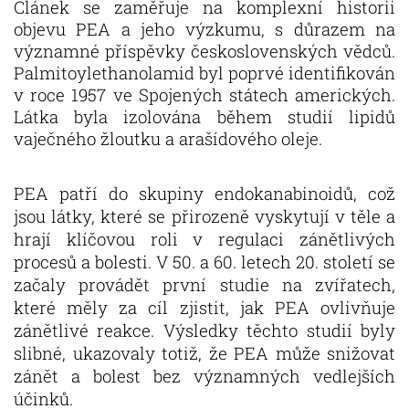
Článek se zaměřuje na komplexní historii
objevu PEA a jeho výzkumu, s důrazem na
významné příspěvky československých vědců.
Palmitoylethanolamid byl poprvé identifikován
v roce 1957 ve Spojených státech amerických.
Látka byla izolována během studií lipidů
vaječného žloutku a arašídového oleje.
PEA patří do skupiny endokanabinoidů, což
jsou látky, které se přirozeně vyskytují v těle a
hrají klíčovou roli v regulaci zánětlivých
procesů a bolesti. V 50. a 60. letech 20. století se
začaly provádět první studie na zvířatech,
které měly za cíl zjistit, jak PEA ovlivňuje
zánětlivé reakce. Výsledky těchto studií byly
slibné, ukazovaly totiž, že PEA může snižovat
zánět a bolest bez významných vedlejších
účinků.