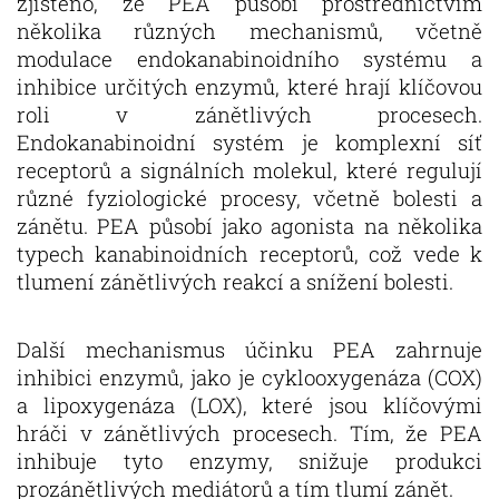
zjištěno, že PEA působí prostřednictvím
několika různých mechanismů, včetně
modulace endokanabinoidního systému a
inhibice určitých enzymů, které hrají klíčovou
roli v zánětlivých procesech.
Endokanabinoidní systém je komplexní síť
receptorů a signálních molekul, které regulují
různé fyziologické procesy, včetně bolesti a
zánětu. PEA působí jako agonista na několika
typech kanabinoidních receptorů, což vede k
tlumení zánětlivých reakcí a snížení bolesti.
Další mechanismus účinku PEA zahrnuje
inhibici enzymů, jako je cyklooxygenáza (COX)
a lipoxygenáza (LOX), které jsou klíčovými
hráči v zánětlivých procesech. Tím, že PEA
inhibuje tyto enzymy, snižuje produkci
prozánětlivých mediátorů a tím tlumí zánět.